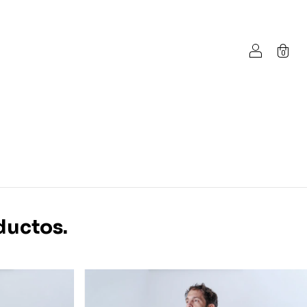
0
ductos.